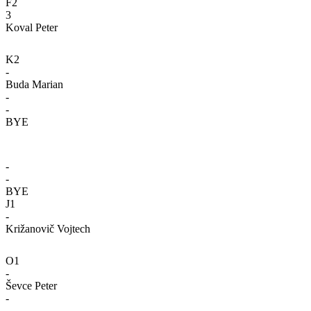
F2
3
Koval Peter
K2
-
Buda Marian
-
-
BYE
-
-
BYE
J1
-
Križanovič Vojtech
O1
-
Ševce Peter
-
-