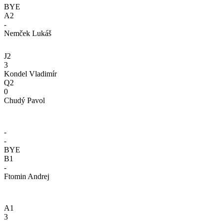
BYE
A2
-
Nemček Lukáš
J2
3
Kondel Vladimír
Q2
0
Chudý Pavol
-
-
BYE
B1
-
Ftomin Andrej
A1
3