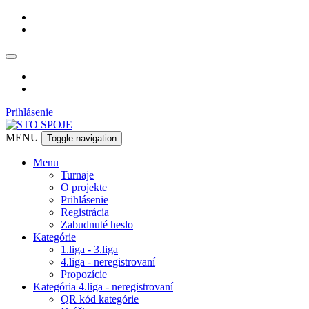
Prihlásenie
MENU
Toggle navigation
Menu
Turnaje
O projekte
Prihlásenie
Registrácia
Zabudnuté heslo
Kategórie
1.liga - 3.liga
4.liga - neregistrovaní
Propozície
Kategória 4.liga - neregistrovaní
QR kód kategórie