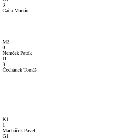
3
Caňo Marián
M2
0
Nemček Patrik
I1
3
Čechánek Tomáš
K1
1
Macháček Pavel
G1