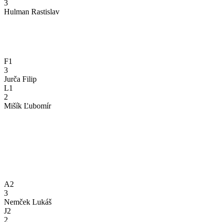
3
Hulman Rastislav
F1
3
Jurča Filip
L1
2
Mišík Ľubomír
A2
3
Nemček Lukáš
J2
2