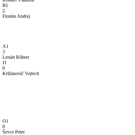
B1
2
Ftomin Andrej
A1
3
Lenárt Róbert
J1
0
Križanovič Vojtech
O1
0
Ševce Peter