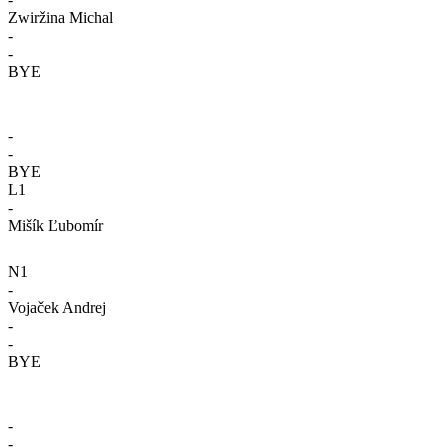
Zwiržina Michal
-
-
BYE
-
-
BYE
L1
-
Mišík Ľubomír
N1
-
Vojaček Andrej
-
-
BYE
-
-