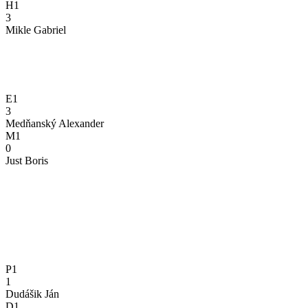
H1
3
Mikle Gabriel
E1
3
Medňanský Alexander
M1
0
Just Boris
P1
1
Dudášik Ján
D1