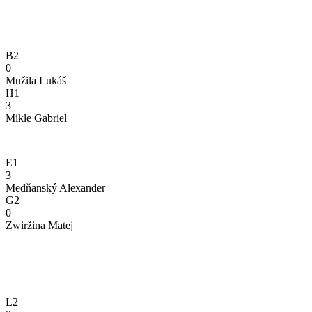
B2
0
Mužila Lukáš
H1
3
Mikle Gabriel
E1
3
Medňanský Alexander
G2
0
Zwiržina Matej
L2