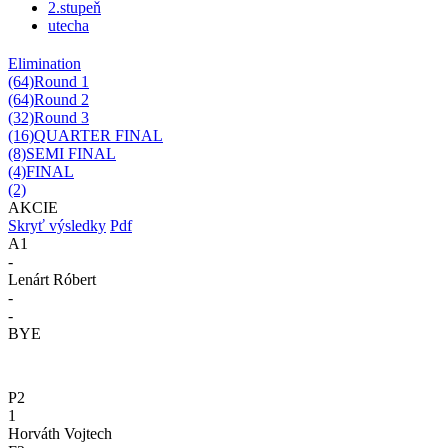
2.stupeň
utecha
Elimination
(64)
Round 1
(64)
Round 2
(32)
Round 3
(16)
QUARTER FINAL
(8)
SEMI FINAL
(4)
FINAL
(2)
AKCIE
Skryť výsledky
Pdf
A1
-
Lenárt Róbert
-
-
BYE
P2
1
Horváth Vojtech