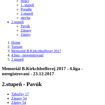
Hráči
1. stupeň
Poradie
2.stupeň
utecha
2.stupeň
Pavúk
Zápasy
Zápisy
Home
Turnaje
Memoriál B.Kirkchhoffovej 2017
4.liga - neregistrovaní
2.stupeň
Memoriál B.Kirkchhoffovej 2017 - 4.liga -
neregistrovaní - 23.12.2017
2.stupeň - Pavúk
Tabuľky
17
Zápasy
54
Zápisy
54