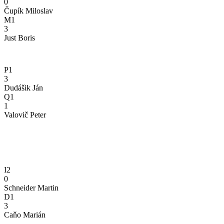
0
Čupík Miloslav
M1
3
Just Boris
P1
3
Dudášik Ján
Q1
1
Valovič Peter
I2
0
Schneider Martin
D1
3
Caňo Marián