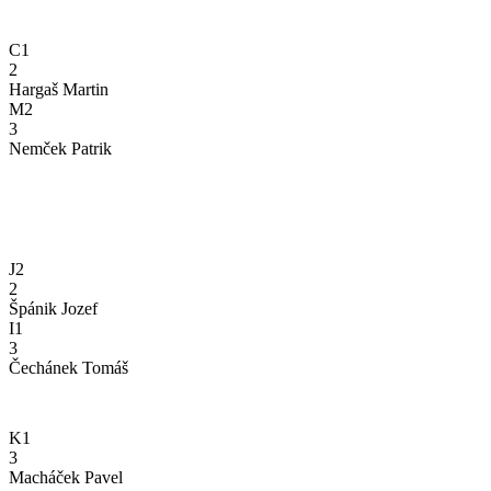
C1
2
Hargaš Martin
M2
3
Nemček Patrik
J2
2
Špánik Jozef
I1
3
Čechánek Tomáš
K1
3
Macháček Pavel