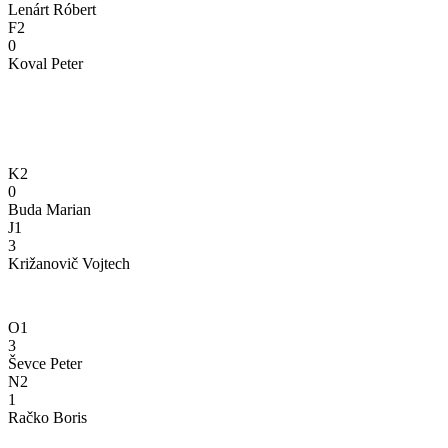
Lenárt Róbert
F2
0
Koval Peter
K2
0
Buda Marian
J1
3
Križanovič Vojtech
O1
3
Ševce Peter
N2
1
Račko Boris