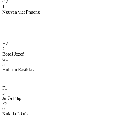
O2
1
Nguyen viet Phuong
H2
2
Botoš Jozef
G1
3
Hulman Rastislav
F1
3
Jurča Filip
E2
0
Kukula Jakub