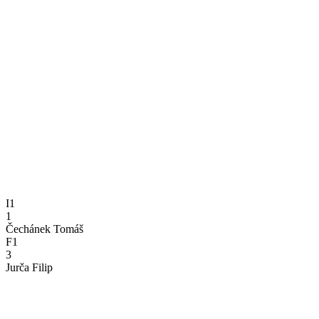
I1
1
Čechánek Tomáš
F1
3
Jurča Filip