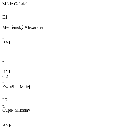
Mikle Gabriel
E1
-
Medňanský Alexander
-
-
BYE
-
-
BYE
G2
-
Zwiržina Matej
L2
-
Čupík Miloslav
-
-
BYE