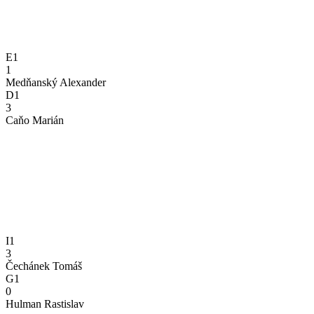
E1
1
Medňanský Alexander
D1
3
Caňo Marián
I1
3
Čechánek Tomáš
G1
0
Hulman Rastislav