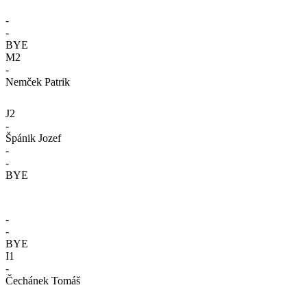
-
-
BYE
M2
-
Nemček Patrik
J2
-
Špánik Jozef
-
-
BYE
-
-
BYE
I1
-
Čechánek Tomáš