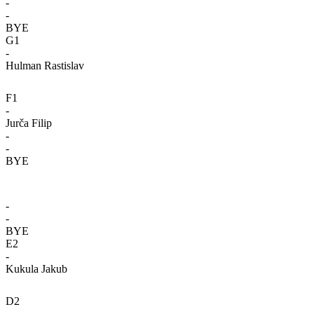
-
-
BYE
G1
-
Hulman Rastislav
F1
-
Jurča Filip
-
-
BYE
-
-
BYE
E2
-
Kukula Jakub
D2
-