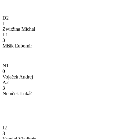
D2
1
Zwiržina Michal
L1
3
Mišík Ľubomír
N1
0
Vojaček Andrej
A2
3
Nemček Lukáš
J2
3
Kondel Vladimír