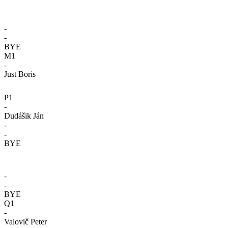
-
-
BYE
M1
-
Just Boris
P1
-
Dudášik Ján
-
-
BYE
-
-
BYE
Q1
-
Valovič Peter