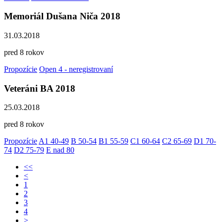
Memoriál Dušana Niča 2018
31.03.2018
pred 8 rokov
Propozície
Open
4 - neregistrovaní
Veteráni BA 2018
25.03.2018
pred 8 rokov
Propozície
A1 40-49
B 50-54
B1 55-59
C1 60-64
C2 65-69
D1 70-
74
D2 75-79
E nad 80
<<
<
1
2
3
4
>