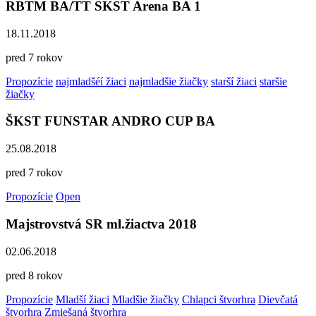
RBTM BA/TT SKST Arena BA 1
18.11.2018
pred 7 rokov
Propozície
najmladšéí žiaci
najmladšie žiačky
starší žiaci
staršie
žiačky
ŠKST FUNSTAR ANDRO CUP BA
25.08.2018
pred 7 rokov
Propozície
Open
Majstrovstvá SR ml.žiactva 2018
02.06.2018
pred 8 rokov
Propozície
Mladší žiaci
Mladšie žiačky
Chlapci štvorhra
Dievčatá
štvorhra
Zmiešaná štvorhra