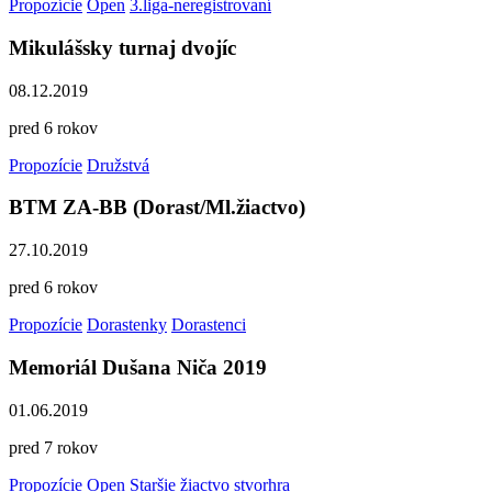
Propozície
Open
3.liga-neregistrovaní
Mikulášsky turnaj dvojíc
08.12.2019
pred 6 rokov
Propozície
Družstvá
BTM ZA-BB (Dorast/Ml.žiactvo)
27.10.2019
pred 6 rokov
Propozície
Dorastenky
Dorastenci
Memoriál Dušana Niča 2019
01.06.2019
pred 7 rokov
Propozície
Open
Staršie žiactvo
stvorhra