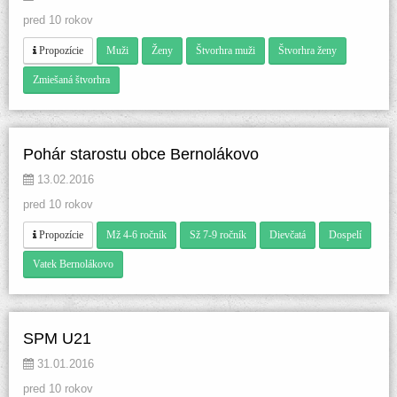
pred 10 rokov
 
 
 
 
 Propozície
Muži
Ženy
Štvorhra muži
Štvorhra ženy
Zmiešaná štvorhra
Pohár starostu obce Bernolákovo
 13.02.2016 
pred 10 rokov
 
 
 
 
 Propozície
Mž 4-6 ročník
Sž 7-9 ročník
Dievčatá
Dospelí 
Vatek Bernolákovo
SPM U21
 31.01.2016 
pred 10 rokov