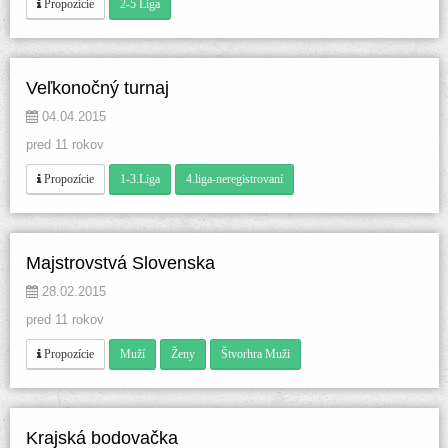
 
 Propozície
2-5 Liga
Veľkonočný turnaj 
 04.04.2015 
pred 11 rokov
 
 
 Propozície
1-3.Liga
4.liga-neregistrovaní
Majstrovstvá Slovenska
 28.02.2015 
pred 11 rokov
 
 
 
 Propozície
Muží
Ženy
Štvorhra Muži
Krajská bodovačka