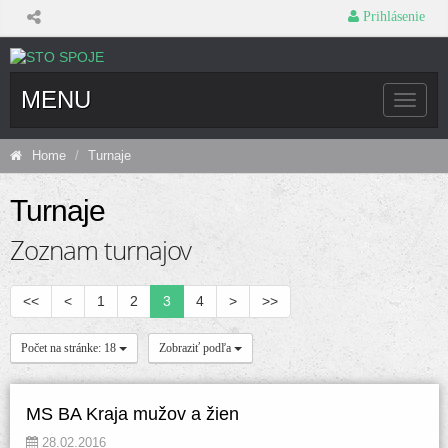
 Prihlásenie
MENU
Toggle 
naviga
Home
 
Turnaje
Turnaje
Zoznam turnajov
<<
<
1
2
3
4
>
>>
 Počet na stránke: 18 
 Zobraziť podľa 
MS BA Kraja mužov a žien
 28.02.2016 