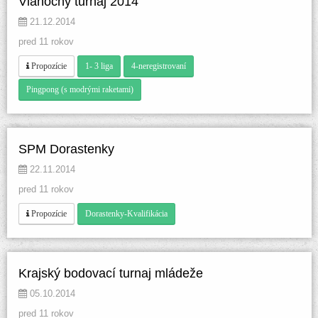
Vianočný turnaj 2014
 21.12.2014 
pred 11 rokov
 
 
 Propozície
1- 3 liga
4-neregistrovaní
Pingpong (s modrými raketami)
SPM Dorastenky
 22.11.2014 
pred 11 rokov
 
 Propozície
Dorastenky-Kvalifikácia
Krajský bodovací turnaj mládeže 
 05.10.2014 
pred 11 rokov