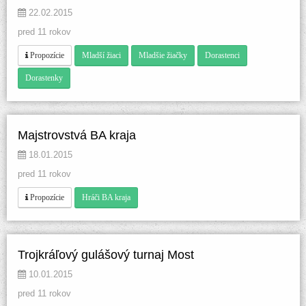
 22.02.2015 
pred 11 rokov
 
 
 
 Propozície
Mladší žiaci
Mladšie žiačky
Dorastenci
Dorastenky
Majstrovstvá BA kraja
 18.01.2015 
pred 11 rokov
 
 Propozície
Hráči BA kraja
Trojkráľový gulášový turnaj Most
 10.01.2015 
pred 11 rokov