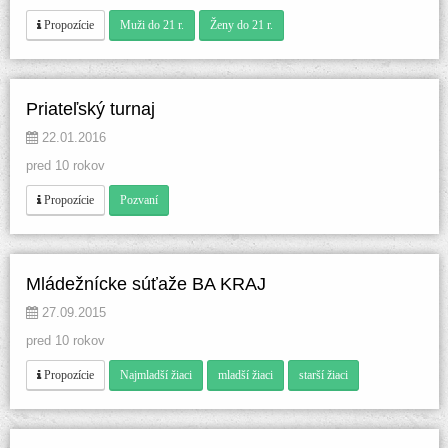
 
 
 Propozície
Muži do 21 r.
Ženy do 21 r.
Priateľský turnaj
 22.01.2016 
pred 10 rokov
 
 Propozície
Pozvaní
Mládežnícke súťaže BA KRAJ
 27.09.2015 
pred 10 rokov
 
 
 
 Propozície
Najmladší žiaci
mladší žiaci
tarší žiaci