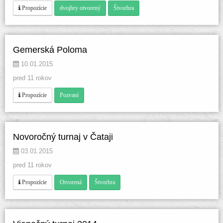
 
 
 Propozície
dvojhry otvorený
Štvorhra
Gemerská Poloma
 10.01.2015 
pred 11 rokov
 
 Propozície
Pozvaní
Novoročný turnaj v Čataji
 03.01.2015 
pred 11 rokov
 
 
 Propozície
Otvorená
Štvorhra