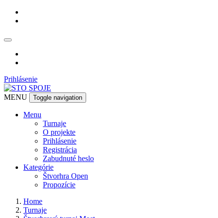
Prihlásenie
MENU
Toggle navigation
Menu
Turnaje
O projekte
Prihlásenie
Registrácia
Zabudnuté heslo
Kategórie
Štvorhra Open
Propozície
Home
Turnaje