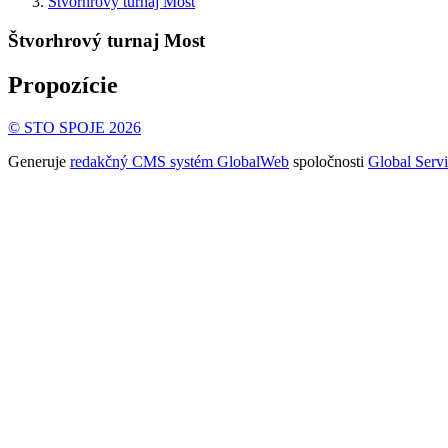
Štvorhrový turnaj Most
Štvorhrový turnaj Most
Propozície
© STO SPOJE 2026
Generuje
redakčný CMS systém GlobalWeb
spoločnosti
Global Servi