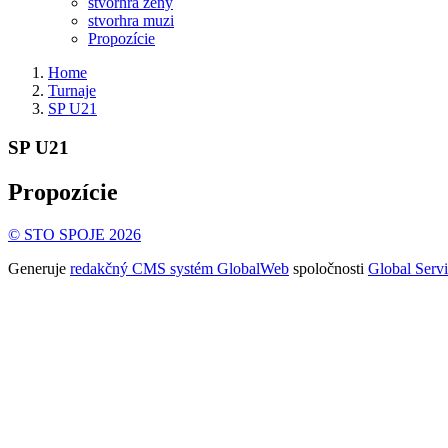
 stvorhra zeny
 stvorhra muzi
 Propozície
Home
Turnaje
SP U21 
SP U21 
Propozície
© STO SPOJE 2026
Generuje 
redakčný CMS systém GlobalWeb
 spoločnosti 
Global Servi