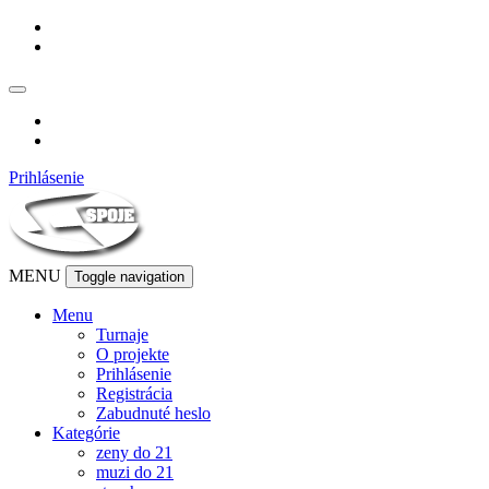
 Prihlásenie
MENU
 
Toggle navigation
Menu
 Turnaje
 O projekte
 Prihlásenie
 Registrácia
 Zabudnuté heslo
Kategórie
 zeny do 21
 muzi do 21