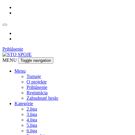
 Prihlásenie
MENU
 
Toggle navigation
Menu
 Turnaje
 O projekte
 Prihlásenie
 Registrácia
 Zabudnuté heslo
Kategórie
 2.liga
 3.liga
 4.liga
 5.liga
 6.liga