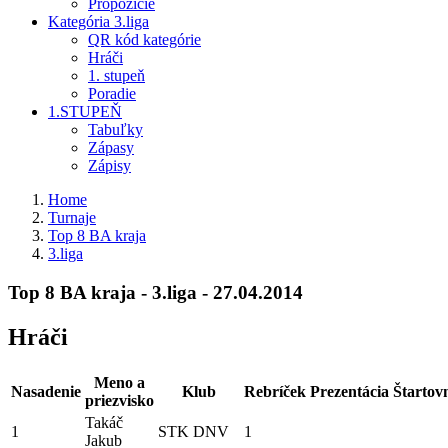
 Propozície
Kategória 3.liga
 QR kód kategórie
 Hráči
 1. stupeň
 Poradie
1.STUPEŇ
 Tabuľky
 Zápasy
 Zápisy
Home
Turnaje
Top 8 BA kraja
3.liga
Top 8 BA kraja - 3.liga - 27.04.2014
Hráči
Meno a 
Nasadenie
Klub
Rebríček
Prezentácia
Štartov
priezvisko
Takáč 
1
STK DNV
1
Jakub 