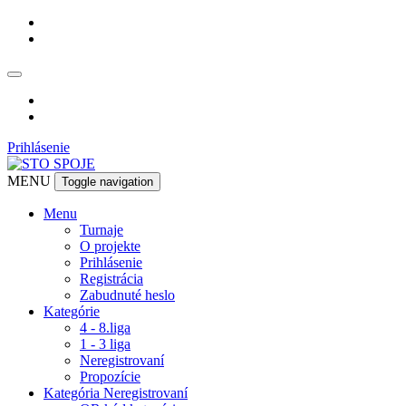
Prihlásenie
MENU
Toggle navigation
Menu
Turnaje
O projekte
Prihlásenie
Registrácia
Zabudnuté heslo
Kategórie
4 - 8.liga
1 - 3 liga
Neregistrovaní
Propozície
Kategória Neregistrovaní