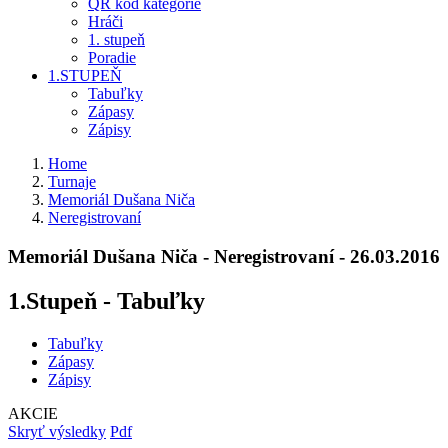
QR kód kategórie
Hráči
1. stupeň
Poradie
1.STUPEŇ
Tabuľky
Zápasy
Zápisy
Home
Turnaje
Memoriál Dušana Niča
Neregistrovaní
Memoriál Dušana Niča - Neregistrovaní - 26.03.2016
1.Stupeň - Tabuľky
Tabuľky
Zápasy
Zápisy
AKCIE
Skryť výsledky
Pdf