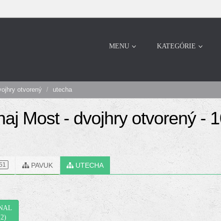
MENU
KATEGÓRIE
vojhry otvorený
utecha
naj Most - dvojhry otvorený - 
PAVUK
UTECHA
51
NAL
(2)