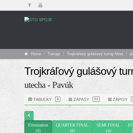
Home
Turnaje
Trojkráľový gulášový turnaj Most
d
Trojkráľový gulášový tur
utecha - Pavúk
TABUĽKY
ZÁPASY
ZÁPISY
9
51
Elimination
QUARTER FINAL
SEMI FINAL
FI
(8)
(8)
(4)