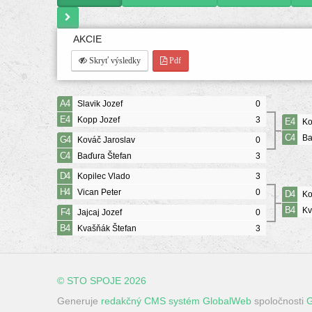
AKCIE
Skryť výsledky
Pdf
A4
Slavik Jozef
0
E4
Kopp Jozef
3
E4
Ko
C4
Ba
G4
Kováč Jaroslav
0
C4
Baďura Štefan
3
D4
Kopilec Vlado
3
H4
Vican Peter
0
D4
Ko
B4
Kv
F4
Jajcaj Jozef
0
B4
Kvašňák Štefan
3
© STO SPOJE 2026
Generuje
redakčný CMS systém GlobalWeb
spoločnosti
G