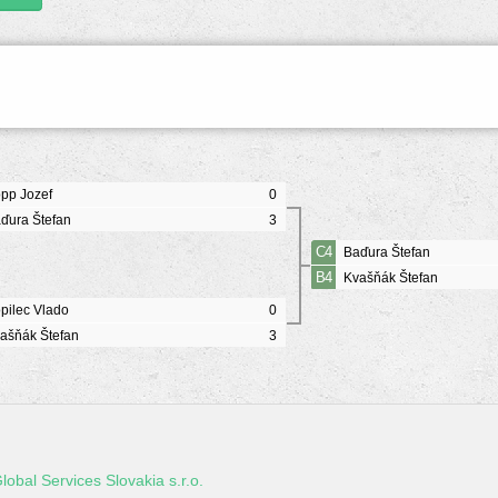
pp Jozef
0
ďura Štefan
3
C4
Baďura Štefan
B4
Kvašňák Štefan
pilec Vlado
0
ašňák Štefan
3
lobal Services Slovakia s.r.o.