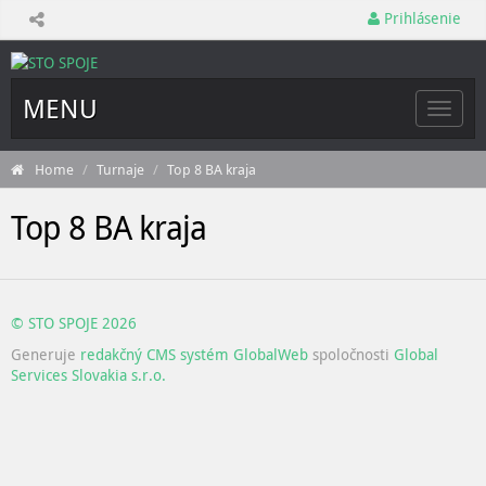
Prihlásenie
MENU
Toggle
naviga
Home
Turnaje
Top 8 BA kraja
Top 8 BA kraja
© STO SPOJE 2026
Generuje
redakčný CMS systém GlobalWeb
spoločnosti
Global
Services Slovakia s.r.o.